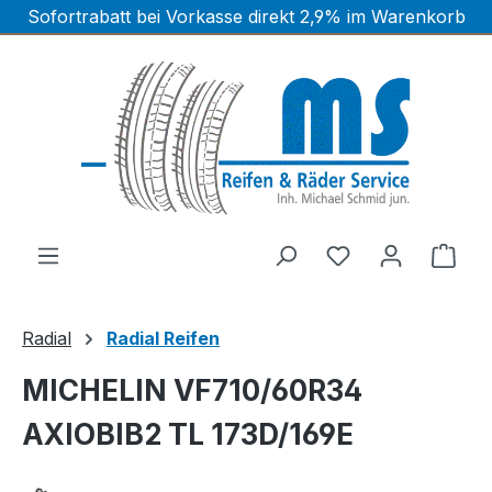
Sofortrabatt bei Vorkasse direkt 2,9% im Warenkorb
Zum Hauptinhalt springen
Ware
Radial
Radial Reifen
MICHELIN VF710/60R34
AXIOBIB2 TL 173D/169E