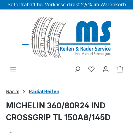
Sofortrabatt bei Vorkasse direkt 2,9% im Warenkorb
Zum Hauptinhalt springen
Ware
Radial
Radial Reifen
MICHELIN 360/80R24 IND
CROSSGRIP TL 150A8/145D