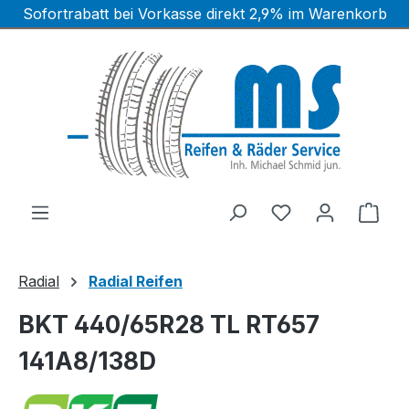
Sofortrabatt bei Vorkasse direkt 2,9% im Warenkorb
Zum Hauptinhalt springen
Ware
Radial
Radial Reifen
BKT 440/65R28 TL RT657
141A8/138D