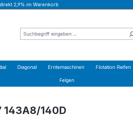
 direkt 2,9% im Warenkorb
ial
Diagonal
Erntemaschinen
Flotation Reifen
Felgen
7 143A8/140D