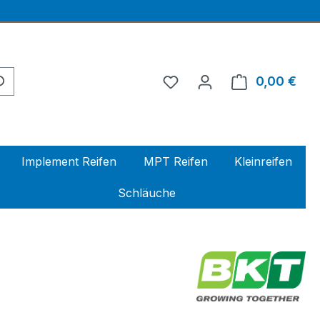
0,00 €
Ware
Implement Reifen
MPT Reifen
Kleinreifen
Schläuche