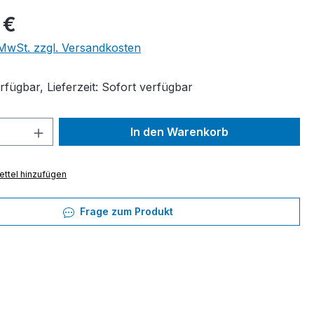
eis:
 €
. MwSt. zzgl. Versandkosten
fügbar, Lieferzeit: Sofort verfügbar
 Anzahl: Gib den gewünschten Wert ein 
In den Warenkorb
ttel hinzufügen
Frage zum Produkt