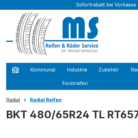
Sofortrabatt bei Vorkasse
m Hauptinhalt springen
Zur Suche springen
Zur Hauptnavigation springen
Kommunal
Industrie
Zubehör
Rad
Forstreifen
Radial
Radial Reifen
BKT 480/65R24 TL RT65