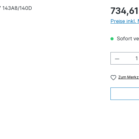
Regulärer Pr
734,61
Preise inkl
Sofort ver
Produkt
Zum Merkze