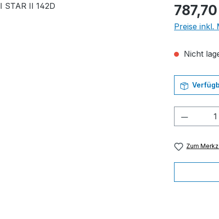
Regulärer Pr
787,70
Preise inkl
Nicht lage
Verfügb
Produkt
Zum Merkze