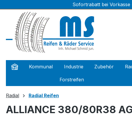
Sofortrabatt bei Vorkasse
m Hauptinhalt springen
Zur Suche springen
Zur Hauptnavigation springen
Kommunal
Industrie
Zubehör
Rad
Forstreifen
Radial
Radial Reifen
ALLIANCE 380/80R38 AGR