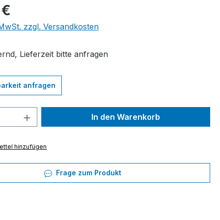
eis:
 €
. MwSt. zzgl. Versandkosten
rnd, Lieferzeit bitte anfragen
arkeit anfragen
 Anzahl: Gib den gewünschten Wert ein 
In den Warenkorb
ttel hinzufügen
Frage zum Produkt