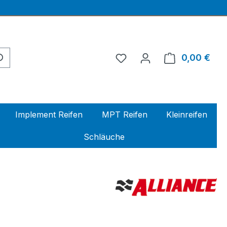
0,00 €
Ware
Implement Reifen
MPT Reifen
Kleinreifen
Schläuche