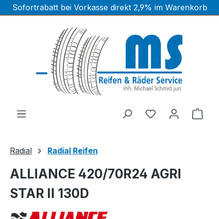
Sofortrabatt bei Vorkasse direkt 2,9% im Warenkorb
Zum Hauptinhalt springen
Ware
Radial
Radial Reifen
ALLIANCE 420/70R24 AGRI
STAR II 130D