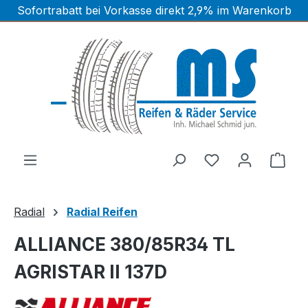
Sofortrabatt bei Vorkasse direkt 2,9% im Warenkorb
Zum Hauptinhalt springen
Ware
Radial
Radial Reifen
ALLIANCE 380/85R34 TL
AGRISTAR II 137D