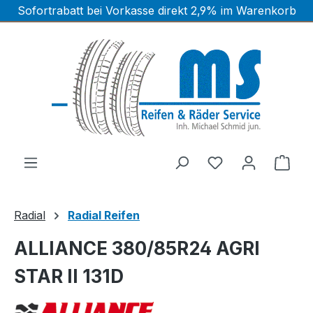
Sofortrabatt bei Vorkasse direkt 2,9% im Warenkorb
Zum Hauptinhalt springen
Ware
Radial
Radial Reifen
ALLIANCE 380/85R24 AGRI
STAR II 131D