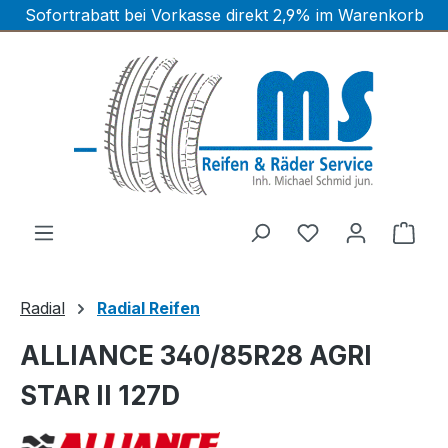
Sofortrabatt bei Vorkasse direkt 2,9% im Warenkorb
Zum Hauptinhalt springen
Ware
Radial
Radial Reifen
ALLIANCE 340/85R28 AGRI
STAR II 127D