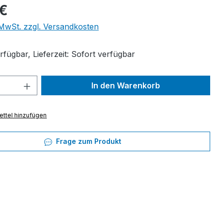
eis:
 €
. MwSt. zzgl. Versandkosten
fügbar, Lieferzeit: Sofort verfügbar
 Anzahl: Gib den gewünschten Wert ein 
In den Warenkorb
ttel hinzufügen
Frage zum Produkt