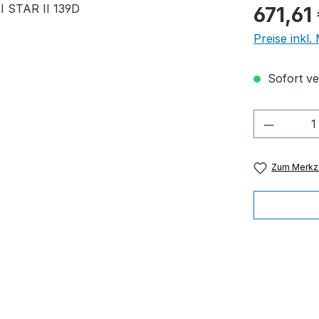
Regulärer Pr
671,61
Preise inkl
Sofort ver
Produkt
Zum Merkze