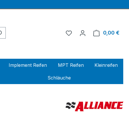
0,00 €
Ware
Implement Reifen
MPT Reifen
Kleinreifen
Schläuche