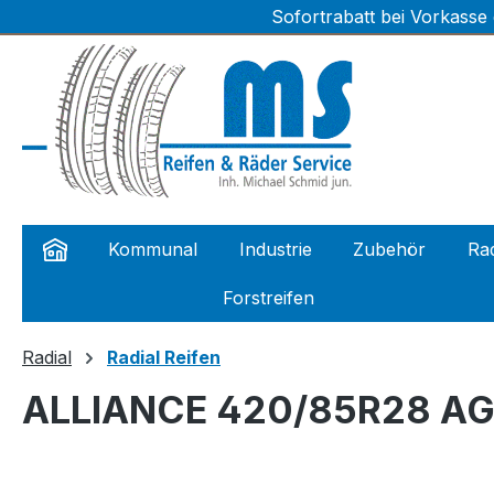
Sofortrabatt bei Vorkasse
m Hauptinhalt springen
Zur Suche springen
Zur Hauptnavigation springen
Kommunal
Industrie
Zubehör
Rad
Forstreifen
Radial
Radial Reifen
ALLIANCE 420/85R28 AGR