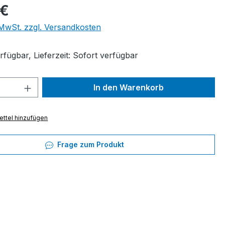
eis:
 €
. MwSt. zzgl. Versandkosten
fügbar, Lieferzeit: Sofort verfügbar
 Anzahl: Gib den gewünschten Wert ein 
In den Warenkorb
ttel hinzufügen
Frage zum Produkt