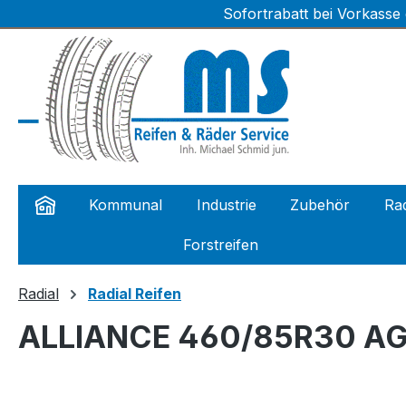
Sofortrabatt bei Vorkasse
m Hauptinhalt springen
Zur Suche springen
Zur Hauptnavigation springen
Kommunal
Industrie
Zubehör
Rad
Forstreifen
Radial
Radial Reifen
ALLIANCE 460/85R30 AGR