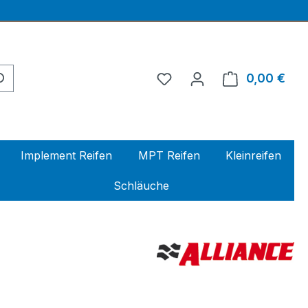
0,00 €
Ware
Implement Reifen
MPT Reifen
Kleinreifen
Schläuche