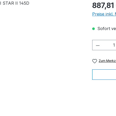
Regulärer Pr
887,81
Preise inkl
Sofort ver
Produkt
Zum Merkze