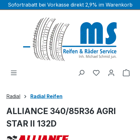
Sofortrabatt bei Vorkasse direkt 2,9% im Warenkorb
Zum Hauptinhalt springen
Ware
Radial
Radial Reifen
ALLIANCE 340/85R36 AGRI
STAR II 132D