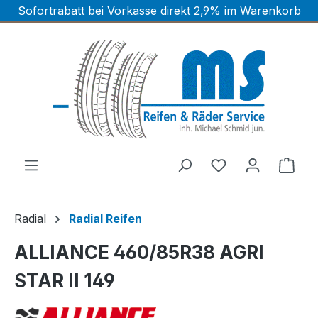
Sofortrabatt bei Vorkasse direkt 2,9% im Warenkorb
Zum Hauptinhalt springen
Ware
Radial
Radial Reifen
ALLIANCE 460/85R38 AGRI
STAR II 149