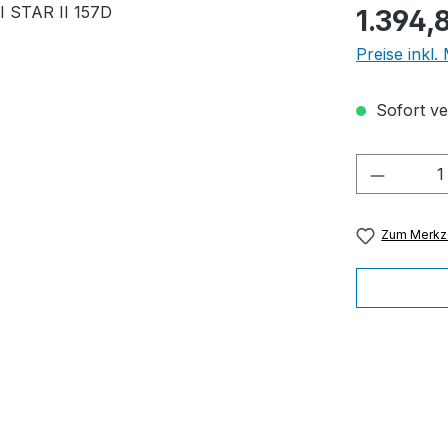
Regulärer Pr
1.394,
Preise inkl
Sofort ver
Produkt
Zum Merkze