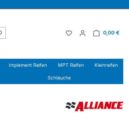
0,00 €
Ware
Implement Reifen
MPT Reifen
Kleinreifen
Schläuche