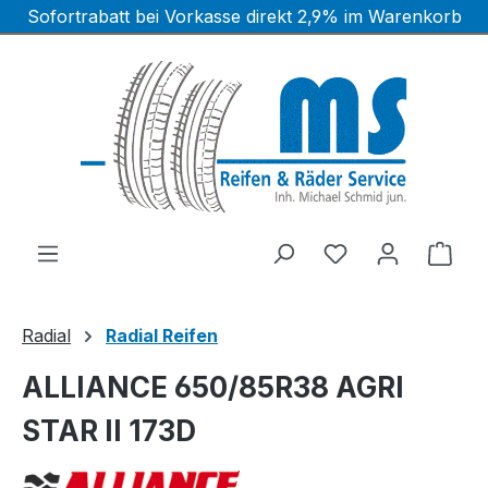
Sofortrabatt bei Vorkasse direkt 2,9% im Warenkorb
Zum Hauptinhalt springen
Ware
Radial
Radial Reifen
ALLIANCE 650/85R38 AGRI
STAR II 173D