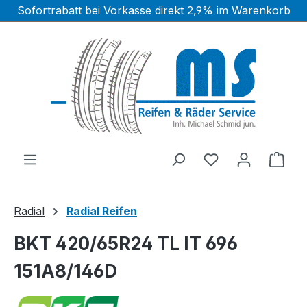
Sofortrabatt bei Vorkasse direkt 2,9% im Warenkorb
Zum Hauptinhalt springen
Ware
Radial
Radial Reifen
BKT 420/65R24 TL IT 696
151A8/146D