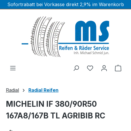
Sofortrabatt bei Vorkasse direkt 2,9% im Warenkorb
Zum Hauptinhalt springen
Ware
Radial
Radial Reifen
MICHELIN IF 380/90R50
167A8/167B TL AGRIBIB RC