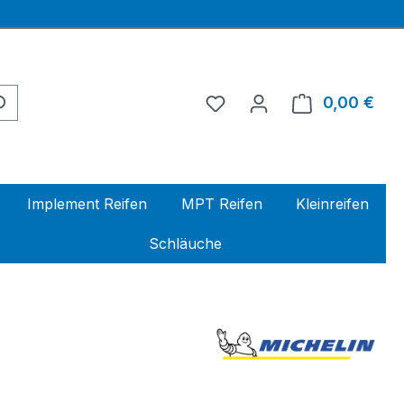
0,00 €
Ware
Implement Reifen
MPT Reifen
Kleinreifen
Schläuche