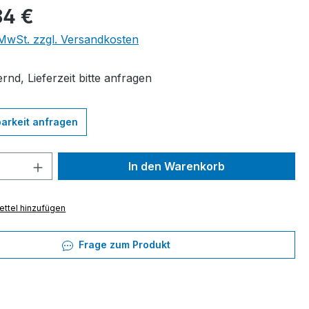
eis:
84 €
. MwSt. zzgl. Versandkosten
rnd, Lieferzeit bitte anfragen
arkeit anfragen
 Anzahl: Gib den gewünschten Wert ein 
In den Warenkorb
ttel hinzufügen
Frage zum Produkt