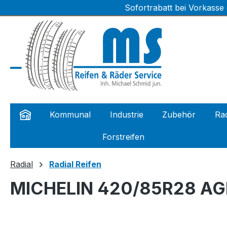
Sofortrabatt bei Vorkasse
m Hauptinhalt springen
Zur Suche springen
Zur Hauptnavigation springen
Kommunal
Industrie
Zubehör
Rad
Forstreifen
Radial
Radial Reifen
MICHELIN 420/85R28 AGR