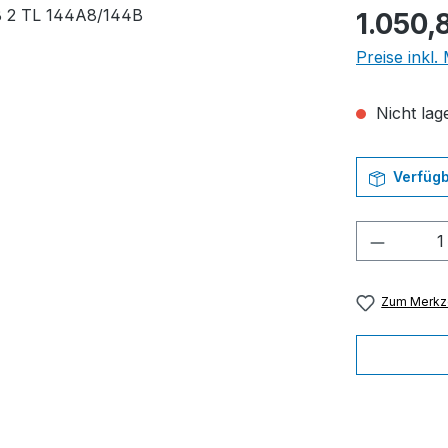
Regulärer Pr
1.050,
Preise inkl
Nicht lage
Verfügb
Produkt
Zum Merkze