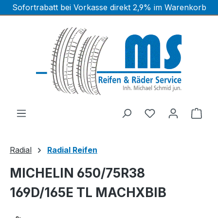
Sofortrabatt bei Vorkasse direkt 2,9% im Warenkorb
Zum Hauptinhalt springen
Ware
Radial
Radial Reifen
MICHELIN 650/75R38
169D/165E TL MACHXBIB