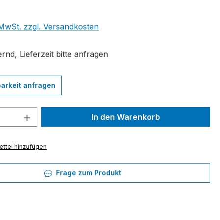
eis:
. MwSt. zzgl. Versandkosten
rnd, Lieferzeit bitte anfragen
arkeit anfragen
 Anzahl: Gib den gewünschten Wert ein 
In den Warenkorb
ttel hinzufügen
Frage zum Produkt