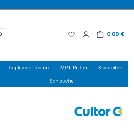
0,00 €
Ware
Implement Reifen
MPT Reifen
Kleinreifen
Schläuche