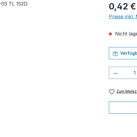
Regulärer Pr
0,42 €
Preise inkl
Nicht lage
Verfügb
Produkt
Zum Merkze