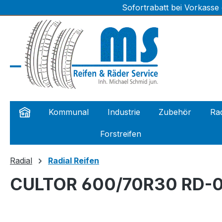
Sofortrabatt bei Vorkasse
m Hauptinhalt springen
Zur Suche springen
Zur Hauptnavigation springen
Kommunal
Industrie
Zubehör
Rad
Forstreifen
Radial
Radial Reifen
CULTOR 600/70R30 RD-0