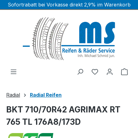
Sofortrabatt bei Vorkasse direkt 2,9% im Warenkorb
Zum Hauptinhalt springen
Ware
Radial
Radial Reifen
BKT 710/70R42 AGRIMAX RT
765 TL 176A8/173D