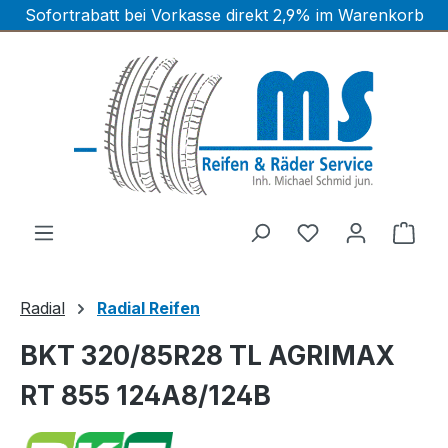
Sofortrabatt bei Vorkasse direkt 2,9% im Warenkorb
Zum Hauptinhalt springen
Ware
Radial
Radial Reifen
BKT 320/85R28 TL AGRIMAX
RT 855 124A8/124B