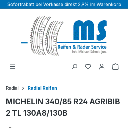
Sofortrabatt bei Vorkasse direkt 2,9% im Warenkorb
Zum Hauptinhalt springen
Ware
Radial
Radial Reifen
MICHELIN 340/85 R24 AGRIBIB
2 TL 130A8/130B