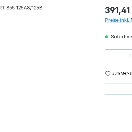
Regulärer Pr
391,41
Preise inkl
Sofort ver
Produkt
Zum Merkze