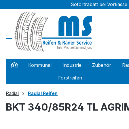
Sofortrabatt bei Vorkasse
m Hauptinhalt springen
Zur Suche springen
Zur Hauptnavigation springen
Kommunal
Industrie
Zubehör
Rad
Forstreifen
Radial
Radial Reifen
BKT 340/85R24 TL AGRI