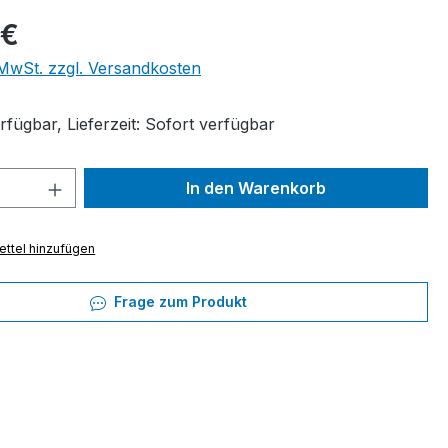
eis:
 €
. MwSt. zzgl. Versandkosten
fügbar, Lieferzeit: Sofort verfügbar
 Anzahl: Gib den gewünschten Wert ein 
In den Warenkorb
ttel hinzufügen
Frage zum Produkt