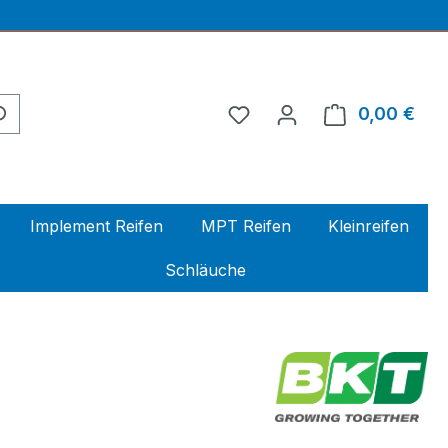
0,00 €
Ware
Implement Reifen
MPT Reifen
Kleinreifen
Schläuche