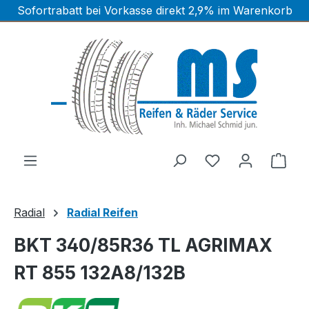
Sofortrabatt bei Vorkasse direkt 2,9% im Warenkorb
Zum Hauptinhalt springen
Ware
Radial
Radial Reifen
BKT 340/85R36 TL AGRIMAX
RT 855 132A8/132B