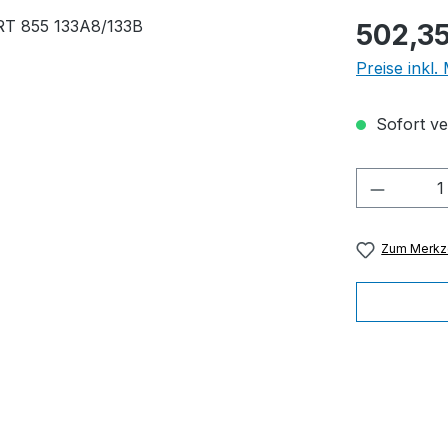
Regulärer Pr
502,35
Preise inkl
Sofort ver
Produkt
Zum Merkze