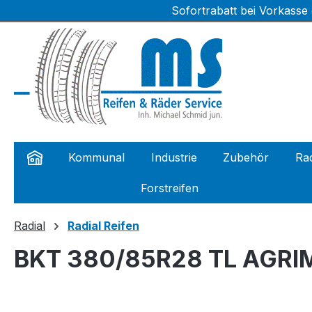
Sofortrabatt bei Vorkasse
m Hauptinhalt springen
Zur Suche springen
Zur Hauptnavigation springen
Kommunal
Industrie
Zubehör
Rad
Forstreifen
Radial
Radial Reifen
BKT 380/85R28 TL AGRI