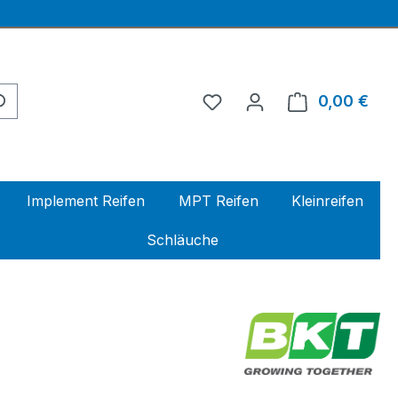
0,00 €
Ware
Implement Reifen
MPT Reifen
Kleinreifen
Schläuche