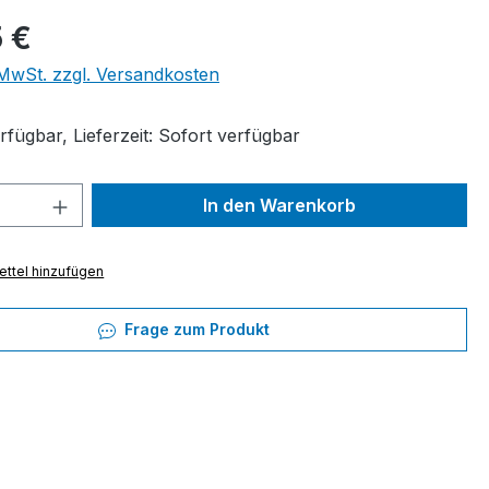
eis:
 €
. MwSt. zzgl. Versandkosten
fügbar, Lieferzeit: Sofort verfügbar
 Anzahl: Gib den gewünschten Wert ein 
In den Warenkorb
ttel hinzufügen
Frage zum Produkt