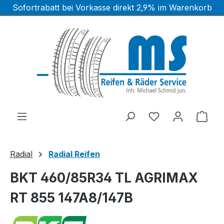
Sofortrabatt bei Vorkasse direkt 2,9% im Warenkorb
Zum Hauptinhalt springen
Ware
Radial
Radial Reifen
BKT 460/85R34 TL AGRIMAX
RT 855 147A8/147B