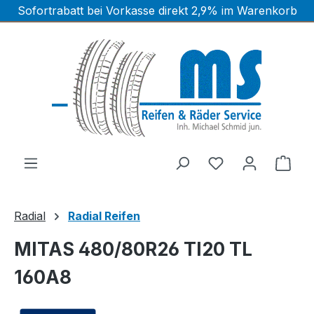
Sofortrabatt bei Vorkasse direkt 2,9% im Warenkorb
Zum Hauptinhalt springen
Ware
Radial
Radial Reifen
MITAS 480/80R26 TI20 TL
160A8