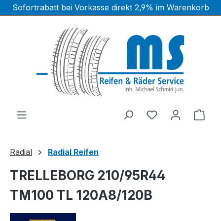
Sofortrabatt bei Vorkasse direkt 2,9% im Warenkorb
Zum Hauptinhalt springen
Ware
Radial
Radial Reifen
TRELLEBORG 210/95R44
TM100 TL 120A8/120B