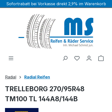
Sofortrabatt bei Vorkasse direkt 2,9% im Warenkorb
Zum Hauptinhalt springen
Ware
Radial
Radial Reifen
TRELLEBORG 270/95R48
TM100 TL 144A8/144B