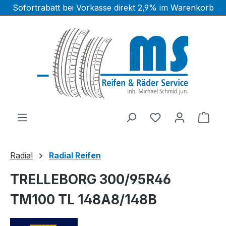
Sofortrabatt bei Vorkasse direkt 2,9% im Warenkorb
Zum Hauptinhalt springen
Ware
Radial
Radial Reifen
TRELLEBORG 300/95R46
TM100 TL 148A8/148B