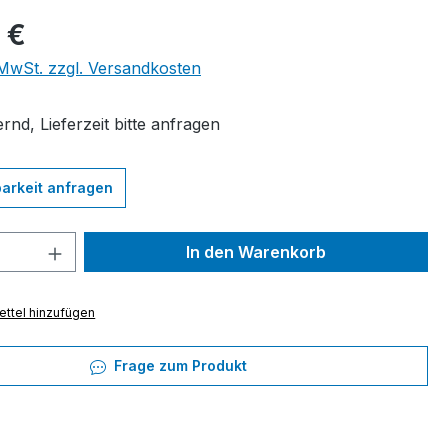
eis:
 €
. MwSt. zzgl. Versandkosten
rnd, Lieferzeit bitte anfragen
arkeit anfragen
 Anzahl: Gib den gewünschten Wert ein 
In den Warenkorb
ttel hinzufügen
Frage zum Produkt