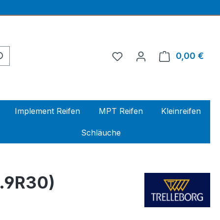
0,00 €
Ware
Implement Reifen
MPT Reifen
Kleinreifen
Schläuche
.9R30)