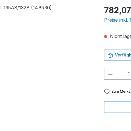
Regulärer Pr
782,07
Preise inkl
Nicht lage
Verfügb
Produkt
Zum Merkze