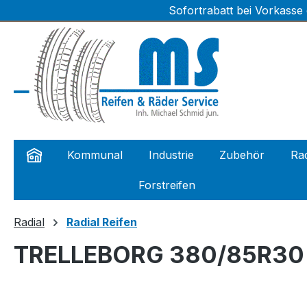
Sofortrabatt bei Vorkasse
m Hauptinhalt springen
Zur Suche springen
Zur Hauptnavigation springen
Kommunal
Industrie
Zubehör
Rad
Forstreifen
Radial
Radial Reifen
TRELLEBORG 380/85R30 