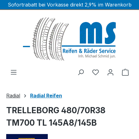
Sofortrabatt bei Vorkasse direkt 2,9% im Warenkorb
Zum Hauptinhalt springen
Ware
Radial
Radial Reifen
TRELLEBORG 480/70R38
TM700 TL 145A8/145B