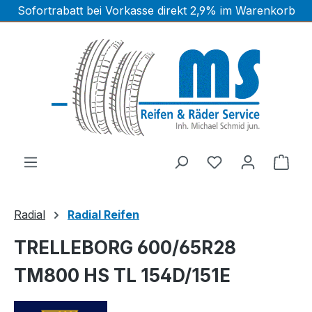
Sofortrabatt bei Vorkasse direkt 2,9% im Warenkorb
Zum Hauptinhalt springen
Ware
Radial
Radial Reifen
TRELLEBORG 600/65R28
TM800 HS TL 154D/151E