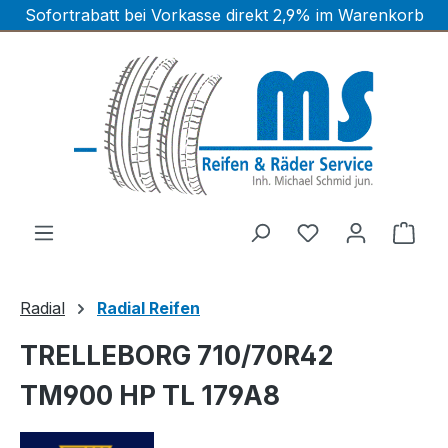
Sofortrabatt bei Vorkasse direkt 2,9% im Warenkorb
Zum Hauptinhalt springen
Ware
Radial
Radial Reifen
TRELLEBORG 710/70R42
TM900 HP TL 179A8