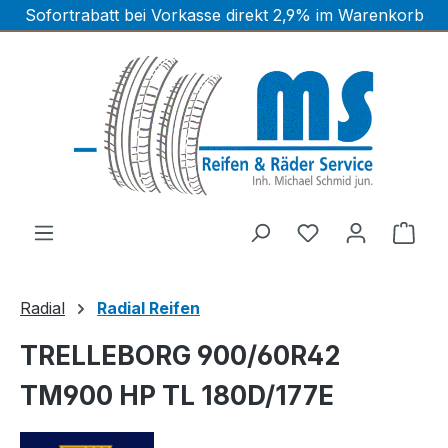
Sofortrabatt bei Vorkasse direkt 2,9% im Warenkorb
Zum Hauptinhalt springen
Ware
Radial
Radial Reifen
TRELLEBORG 900/60R42
TM900 HP TL 180D/177E