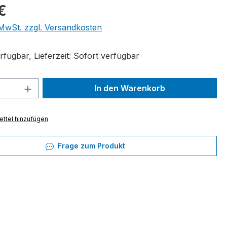
eis:
€
. MwSt. zzgl. Versandkosten
fügbar, Lieferzeit: Sofort verfügbar
 Anzahl: Gib den gewünschten Wert ein 
In den Warenkorb
ttel hinzufügen
Frage zum Produkt