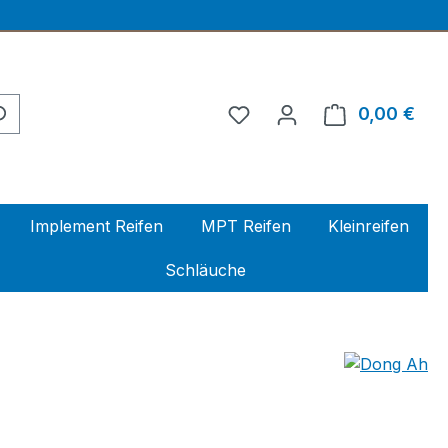
0,00 €
Ware
Implement Reifen
MPT Reifen
Kleinreifen
Schläuche