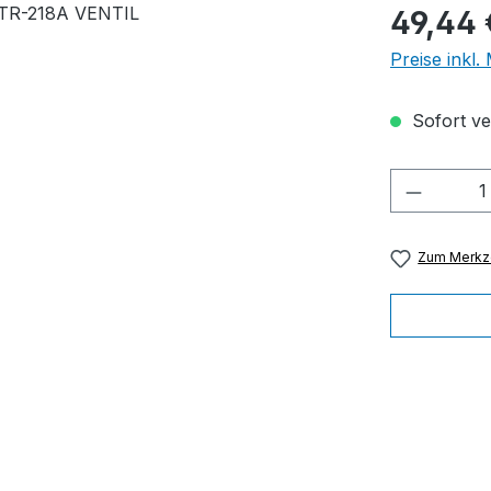
Regulärer Pr
49,44 
Preise inkl
Sofort ver
Produkt
Zum Merkze