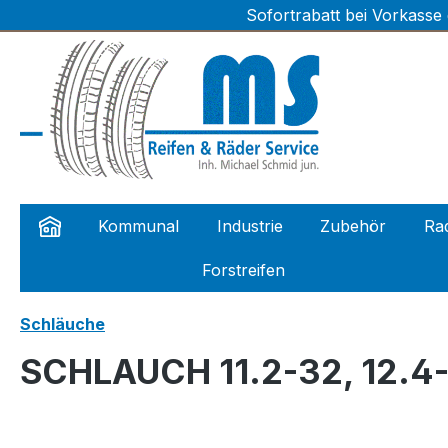
Sofortrabatt bei Vorkasse
m Hauptinhalt springen
Zur Suche springen
Zur Hauptnavigation springen
Kommunal
Industrie
Zubehör
Rad
Forstreifen
Schläuche
SCHLAUCH 11.2-32, 12.4